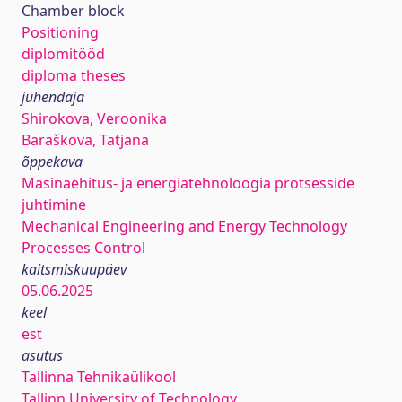
Chamber block
Positioning
diplomitööd
diploma theses
juhendaja
Shirokova, Veroonika
Baraškova, Tatjana
õppekava
Masinaehitus- ja energiatehnoloogia protsesside
juhtimine
Mechanical Engineering and Energy Technology
Processes Control
kaitsmiskuupäev
05.06.2025
keel
est
asutus
Tallinna Tehnikaülikool
Tallinn University of Technology