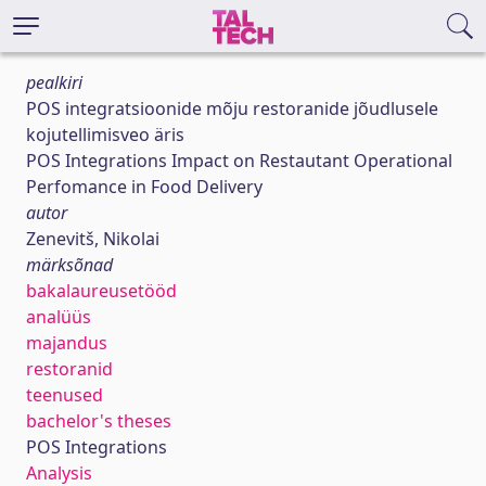
pealkiri
POS integratsioonide mõju restoranide jõudlusele
kojutellimisveo äris
POS Integrations Impact on Restautant Operational
Perfomance in Food Delivery
autor
Zenevitš, Nikolai
märksõnad
bakalaureusetööd
analüüs
majandus
restoranid
teenused
bachelor's theses
POS Integrations
Analysis