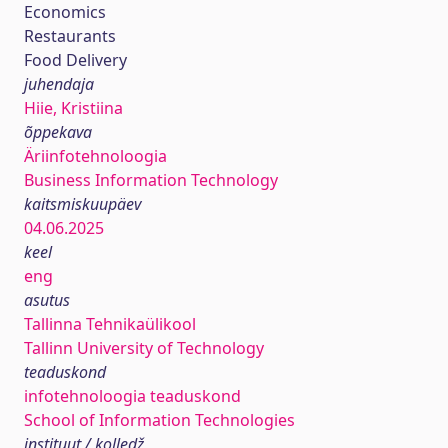
Economics
Restaurants
Food Delivery
juhendaja
Hiie, Kristiina
õppekava
Äriinfotehnoloogia
Business Information Technology
kaitsmiskuupäev
04.06.2025
keel
eng
asutus
Tallinna Tehnikaülikool
Tallinn University of Technology
teaduskond
infotehnoloogia teaduskond
School of Information Technologies
instituut / kolledž