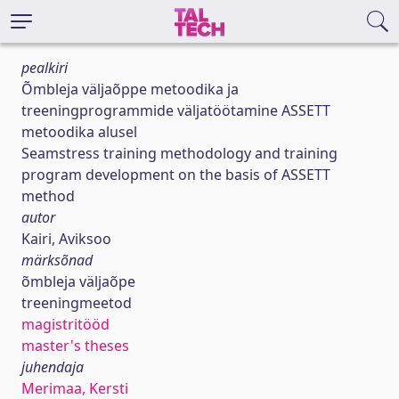
pealkiri
Õmbleja väljaõppe metoodika ja
treeningprogrammide väljatöötamine ASSETT
metoodika alusel
Seamstress training methodology and training
program development on the basis of ASSETT
method
autor
Kairi, Aviksoo
märksõnad
õmbleja väljaõpe
treeningmeetod
magistritööd
master's theses
juhendaja
Merimaa, Kersti