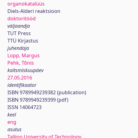
organokatalüüs
Diels‐Alderi reaktsioon
doktoritööd
väljaandja
TUT Press
TTÜ Kirjastus
juhendaja
Lopp, Margus
Pehk, Tõnis
kaitsmiskuupäev
27.05.2016
identifikaator
ISBN 9789949239382 (publication)
ISBN 9789949239399 (pdf)
ISSN 14064723
keel
eng
asutus
Tallinn University of Technology