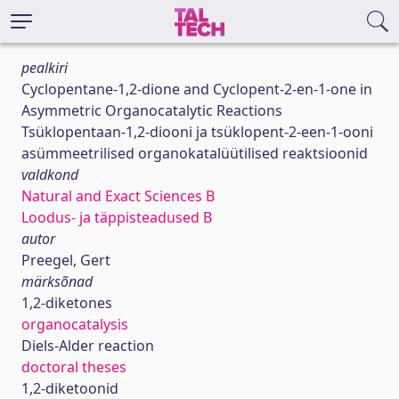
pealkiri
Cyclopentane-1,2-dione and Cyclopent-2-en-1-one in
Asymmetric Organocatalytic Reactions
Tsüklopentaan-1,2-diooni ja tsüklopent-2-een-1-ooni
asümmeetrilised organokatalüütilised reaktsioonid
valdkond
Natural and Exact Sciences B
Loodus- ja täppisteadused B
autor
Preegel, Gert
märksõnad
1,2‐diketones
organocatalysis
Diels‐Alder reaction
doctoral theses
1,2‐diketoonid