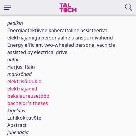
pealkiri
Energiaefektiivne kaherattaline assisteeriva
elektriajamiga personaalne transpordivahend
Energy efficient two-wheeled personal vechicle
assisted by electrical drive
autor
Harjus, Rain
märksõnad
elektrisõidukid
elektriajamid
bakalaureusetööd
bachelor's theses
kirjeldus
Lühikokkuvõte
Abstract
juhendaja