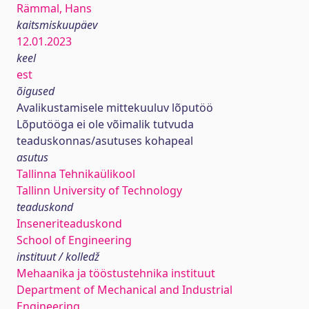
Rämmal, Hans
kaitsmiskuupäev
12.01.2023
keel
est
õigused
Avalikustamisele mittekuuluv lõputöö
Lõputööga ei ole võimalik tutvuda
teaduskonnas/asutuses kohapeal
asutus
Tallinna Tehnikaülikool
Tallinn University of Technology
teaduskond
Inseneriteaduskond
School of Engineering
instituut / kolledž
Mehaanika ja tööstustehnika instituut
Department of Mechanical and Industrial
Engineering