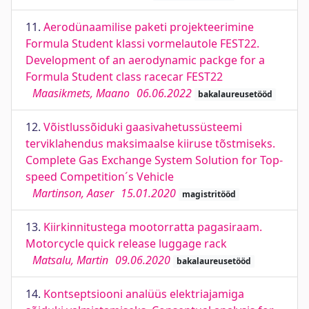
11.
Aerodünaamilise paketi projekteerimine
Formula Student klassi vormelautole FEST22.
Development of an aerodynamic packge for a
Formula Student class racecar FEST22
Maasikmets, Maano
06.06.2022
bakalaureusetööd
12.
Võistlussõiduki gaasivahetussüsteemi
terviklahendus maksimaalse kiiruse tõstmiseks.
Complete Gas Exchange System Solution for Top-
speed Competition´s Vehicle
Martinson, Aaser
15.01.2020
magistritööd
13.
Kiirkinnitustega mootorratta pagasiraam.
Motorcycle quick release luggage rack
Matsalu, Martin
09.06.2020
bakalaureusetööd
14.
Kontseptsiooni analüüs elektriajamiga