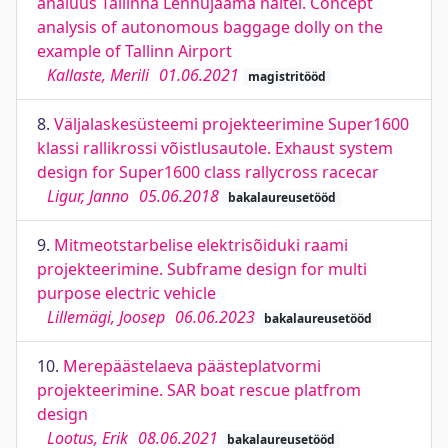
analüüs Tallinna Lennujaama näitel. Concept
analysis of autonomous baggage dolly on the
example of Tallinn Airport
Kallaste, Merili
01.06.2021
magistritööd
8.
Väljalaskesüsteemi projekteerimine Super1600
klassi rallikrossi võistlusautole. Exhaust system
design for Super1600 class rallycross racecar
Ligur, Janno
05.06.2018
bakalaureusetööd
9.
Mitmeotstarbelise elektrisõiduki raami
projekteerimine. Subframe design for multi
purpose electric vehicle
Lillemägi, Joosep
06.06.2023
bakalaureusetööd
10.
Merepäästelaeva päästeplatvormi
projekteerimine. SAR boat rescue platfrom
design
Lootus, Erik
08.06.2021
bakalaureusetööd