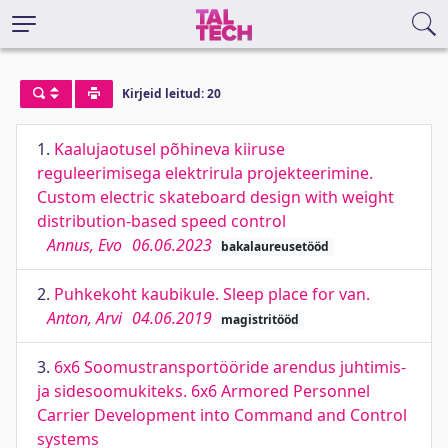
Kirjeid leitud: 20
1.
Kaalujaotusel põhineva kiiruse
reguleerimisega elektrirula projekteerimine.
Custom electric skateboard design with weight
distribution-based speed control
Annus, Evo
06.06.2023
bakalaureusetööd
2.
Puhkekoht kaubikule. Sleep place for van.
Anton, Arvi
04.06.2019
magistritööd
3.
6x6 Soomustransportööride arendus juhtimis-
ja sidesoomukiteks. 6x6 Armored Personnel
Carrier Development into Command and Control
systems