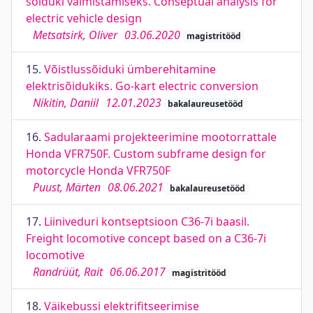
sõiduki valmistamiseks. Conseptual analysis for
electric vehicle design
Metsatsirk, Oliver
03.06.2020
magistritööd
15.
Võistlussõiduki ümberehitamine
elektrisõidukiks. Go-kart electric conversion
Nikitin, Daniil
12.01.2023
bakalaureusetööd
16.
Sadularaami projekteerimine mootorrattale
Honda VFR750F. Custom subframe design for
motorcycle Honda VFR750F
Puust, Märten
08.06.2021
bakalaureusetööd
17.
Liiniveduri kontseptsioon C36-7i baasil.
Freight locomotive concept based on a C36-7i
locomotive
Randrüüt, Rait
06.06.2017
magistritööd
18.
Väikebussi elektrifitseerimise