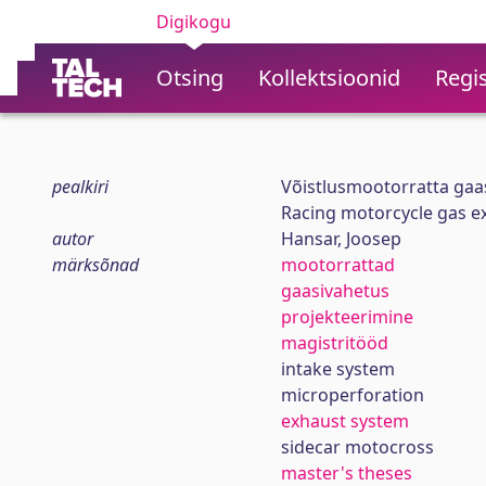
Digikogu
Otsing
Kollektsioonid
Regis
pealkiri
Võistlusmootorratta ga
Racing motorcycle gas e
autor
Hansar, Joosep
märksõnad
mootorrattad
gaasivahetus
projekteerimine
magistritööd
intake system
microperforation
exhaust system
sidecar motocross
master's theses