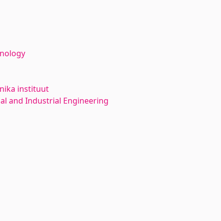
hnology
ika instituut
l and Industrial Engineering