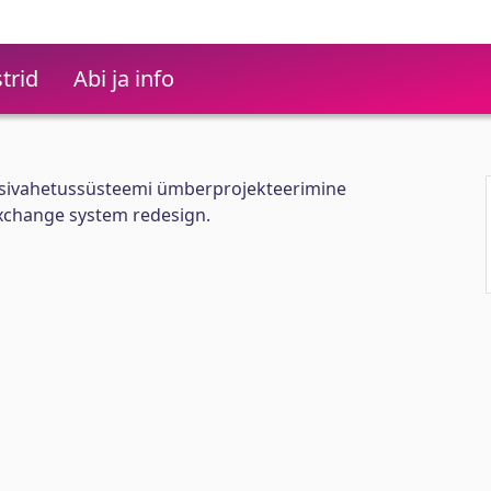
trid
Abi ja info
asivahetussüsteemi ümberprojekteerimine
xchange system redesign.