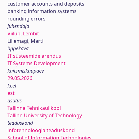
customer accounts and deposits
banking information systems
rounding errors
juhendaja
Viilup, Lembit
Lillemägi, Marti
õppekava
IT süsteemide arendus
IT Systems Development
kaitsmiskuupäev
29.05.2026
keel
est
asutus
Tallinna Tehnikaülikool
Tallinn University of Technology
teaduskond
infotehnoloogia teaduskond
School of Information Technologies