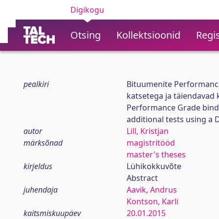
Digikogu
Otsing
Kollektsioonid
Regis
pealkiri
Bituumenite Performance
katsetega ja täiendavad
Performance Grade binde
additional tests using 
autor
Lill, Kristjan
märksõnad
magistritööd
master's theses
kirjeldus
Lühikokkuvõte
Abstract
juhendaja
Aavik, Andrus
Kontson, Karli
kaitsmiskuupäev
20.01.2015