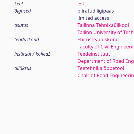
keel
est
õigused
piiratud ligipääs
limited access
asutus
Tallinna Tehnikaülikool
Tallinn University of Tec
teaduskond
Ehitusteaduskond
Faculty of Civil Engineeri
instituut / kolledž
Teedeinstituut
Department of Road Eng
allüksus
Teetehnika õppetool
Chair of Road Engineeri