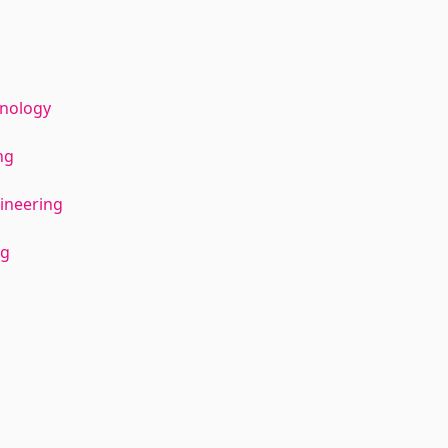
hnology
ng
ineering
ng