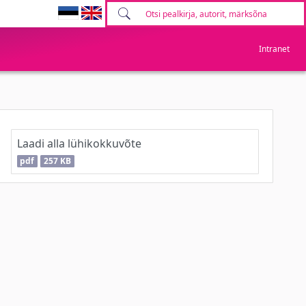
Intranet
Laadi alla lühikokkuvõte
pdf
257 KB