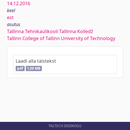
14.12.2016
keel
est
asutus
Tallinna Tehnikaülikooli Tallinna Kolledž
Tallinn College of Tallinn University of Technology
Laadi alla täistekst
pdf
1,09 MB
TALTECH DIGIKOGU