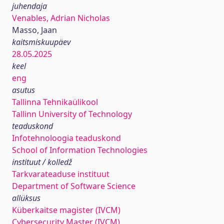
juhendaja
Venables, Adrian Nicholas
Masso, Jaan
kaitsmiskuupäev
28.05.2025
keel
eng
asutus
Tallinna Tehnikaülikool
Tallinn University of Technology
teaduskond
Infotehnoloogia teaduskond
School of Information Technologies
instituut / kolledž
Tarkvarateaduse instituut
Department of Software Science
allüksus
Küberkaitse magister (IVCM)
Cybersecurity Master (IVCM)