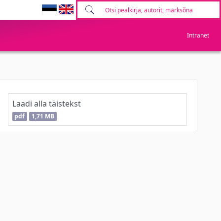
Intranet
Laadi alla täistekst
pdf
1,71 MB