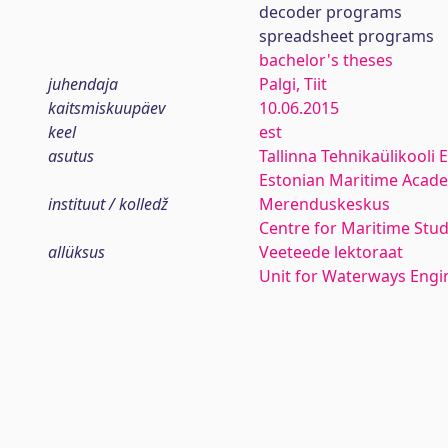
decoder programs
spreadsheet programs
bachelor's theses
juhendaja
Palgi, Tiit
kaitsmiskuupäev
10.06.2015
keel
est
asutus
Tallinna Tehnikaülikooli
Estonian Maritime Academ
instituut / kolledž
Merenduskeskus
Centre for Maritime Stud
allüksus
Veeteede lektoraat
Unit for Waterways Engi