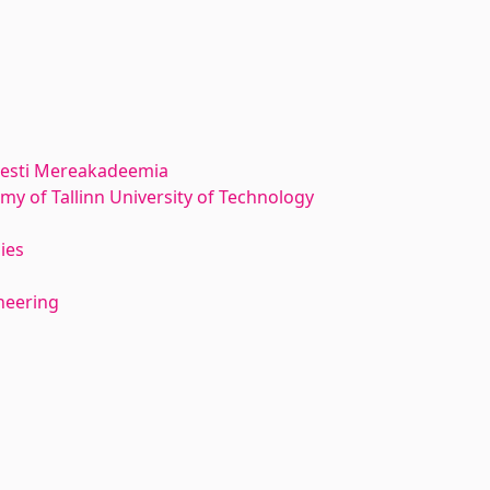
 Eesti Mereakadeemia
y of Tallinn University of Technology
ies
neering