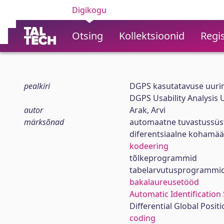
Digikogu
Otsing
Kollektsioonid
Regis
pealkiri
DGPS kasutatavuse uurin
DGPS Usability Analysis 
autor
Arak, Arvi
märksõnad
automaatne tuvastussü
diferentsiaalne kohamä
kodeering
tõlkeprogrammid
tabelarvutusprogrammi
bakalaureusetööd
Automatic Identification 
Differential Global Posit
coding