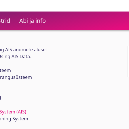
trid
Abi ja info
g AIS andmete alusel
Using AIS Data.
steem
ärangusüsteem
d
System (AIS)
ioning System