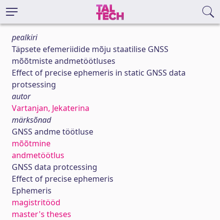
pealkiri
Täpsete efemeriidide mõju staatilise GNSS
mõõtmiste andmetöötluses
Effect of precise ephemeris in static GNSS data
protsessing
autor
Vartanjan, Jekaterina
märksõnad
GNSS andme töötluse
mõõtmine
andmetöötlus
GNSS data protcessing
Effect of precise ephemeris
Ephemeris
magistritööd
master's theses