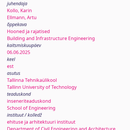
juhendaja
Kollo, Karin
Ellmann, Artu
õppekava
Hooned ja rajatised
Building and Infrastructure Engineering
kaitsmiskuupäev
06.06.2025
keel
est
asutus
Tallinna Tehnikaülikool
Tallinn University of Technology
teaduskond
inseneriteaduskond
School of Engineering
instituut / kolledž
ehituse ja arhitektuuri instituut
Department of Civil Engineering and Architecture