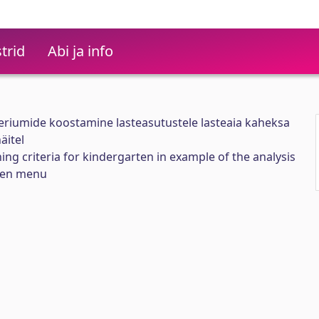
trid
Abi ja info
eriumide koostamine lasteasutustele lasteaia kaheksa
äitel
ng criteria for kindergarten in example of the analysis
ten menu