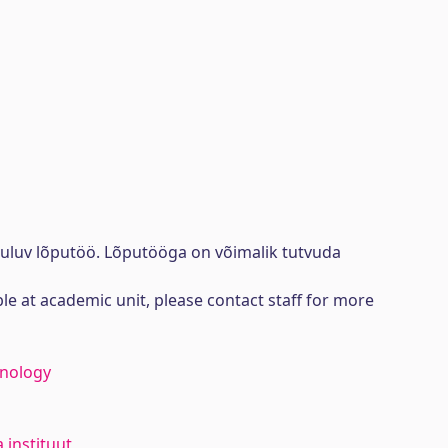
uuluv lõputöö. Lõputööga on võimalik tutvuda
ble at academic unit, please contact staff for more
hnology
 instituut