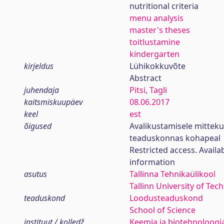
nutritional criteria
menu analysis
master's theses
toitlustamine
kindergarten
kirjeldus
Lühikokkuvõte
Abstract
juhendaja
Pitsi, Tagli
kaitsmiskuupäev
08.06.2017
keel
est
õigused
Avalikustamisele mittek
teaduskonnas kohapeal
Restricted access. Availa
information
asutus
Tallinna Tehnikaülikool
Tallinn University of Tec
teaduskond
Loodusteaduskond
School of Science
instituut / kolledž
Keemia ja biotehnoloogia