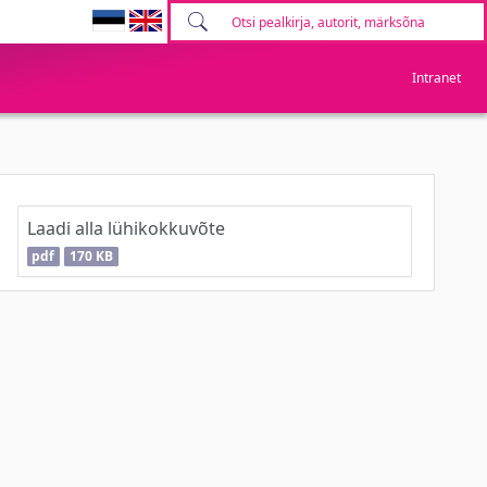
Intranet
Laadi alla lühikokkuvõte
pdf
170 KB