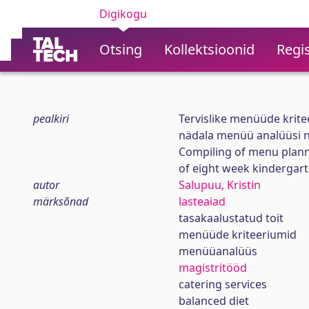
Digikogu
Otsing
Kollektsioonid
Regis
pealkiri
Tervislike menüüde krite
nädala menüü analüüsi n
Compiling of menu planni
of eight week kindergar
autor
Salupuu, Kristin
märksõnad
lasteaiad
tasakaalustatud toit
menüüde kriteeriumid
menüüanalüüs
magistritööd
catering services
balanced diet