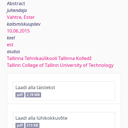
Abstract
juhendaja
Vahtre, Ester
kaitsmiskuupäev
10.06.2015
keel
est
asutus
Tallinna Tehnikaülikooli Tallinna Kolledž
Tallinn College of Tallinn University of Technology
Laadi alla täistekst
pdf
2,78 MB
Laadi alla lühikokkuvõte
pdf
213 KB