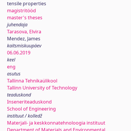
tensile properties
magistritööd
master's theses
juhendaja
Tarasova, Elvira
Mendez, James
kaitsmiskuupäev
06.06.2019
keel
eng
asutus
Tallinna Tehnikaülikool
Tallinn University of Technology
teaduskond
Inseneriteaduskond
School of Engineering
instituut / kolledž
Materjali- ja keskkonnatehnoloogia instituut
Department of Materials and Environmental