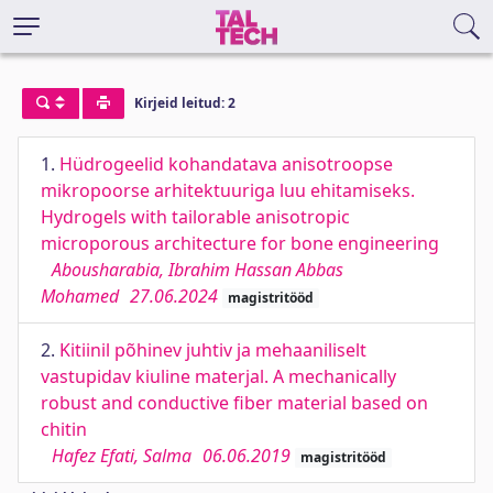
Kirjeid leitud: 2
1.
Hüdrogeelid kohandatava anisotroopse
mikropoorse arhitektuuriga luu ehitamiseks.
Hydrogels with tailorable anisotropic
microporous architecture for bone engineering
Abousharabia, Ibrahim Hassan Abbas
Mohamed
27.06.2024
magistritööd
2.
Kitiinil põhinev juhtiv ja mehaaniliselt
vastupidav kiuline materjal. A mechanically
robust and conductive fiber material based on
chitin
Hafez Efati, Salma
06.06.2019
magistritööd