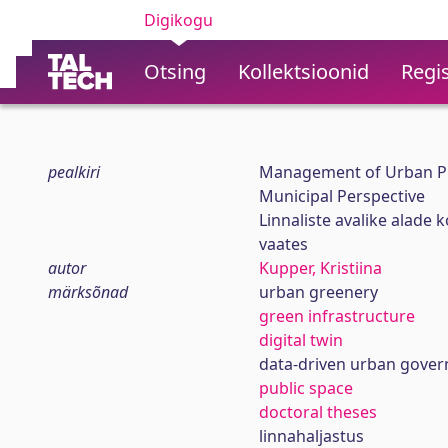
Digikogu
Otsing
Kollektsioonid
Regis
pealkiri
Management of Urban Pub
Municipal Perspective
Linnaliste avalike alade
vaates
autor
Kupper, Kristiina
märksõnad
urban greenery
green infrastructure
digital twin
data-driven urban gove
public space
doctoral theses
linnahaljastus