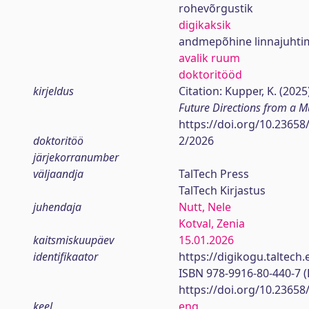
rohevõrgustik
digikaksik
andmepõhine linnajuhti
avalik ruum
doktoritööd
kirjeldus
Citation: Kupper, K. (2025
Future Directions from a M
https://doi.org/10.23658
doktoritöö
2/2026
järjekorranumber
väljaandja
TalTech Press
TalTech Kirjastus
juhendaja
Nutt, Nele
Kotval, Zenia
kaitsmiskuupäev
15.01.2026
identifikaator
https://digikogu.taltec
ISBN 978-9916-80-440-7 
https://doi.org/10.23658
keel
eng