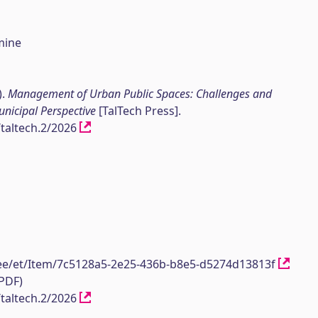
mine
).
Management of Urban Public Spaces: Challenges and
unicipal Perspective
[TalTech Press].
/taltech.2/2026
h.ee/et/Item/7c5128a5-2e25-436b-b8e5-d5274d13813f
(PDF)
/taltech.2/2026