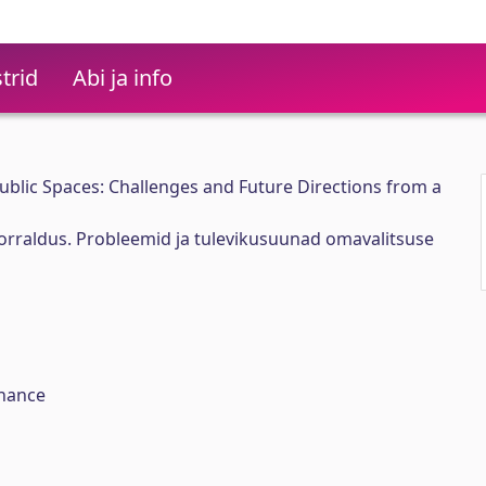
trid
Abi ja info
lic Spaces: Challenges and Future Directions from a
 korraldus. Probleemid ja tulevikusuunad omavalitsuse
rnance