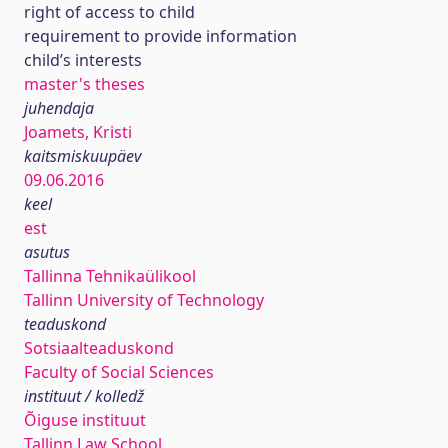
right of access to child
requirement to provide information
child’s interests
master's theses
juhendaja
Joamets, Kristi
kaitsmiskuupäev
09.06.2016
keel
est
asutus
Tallinna Tehnikaülikool
Tallinn University of Technology
teaduskond
Sotsiaalteaduskond
Faculty of Social Sciences
instituut / kolledž
Õiguse instituut
Tallinn Law School