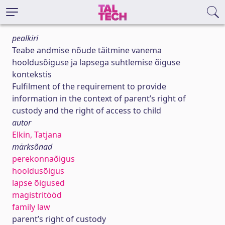
pealkiri
Teabe andmise nõude täitmine vanema
hooldusõiguse ja lapsega suhtlemise õiguse
kontekstis
Fulfilment of the requirement to provide
information in the context of parent’s right of
custody and the right of access to child
autor
Elkin, Tatjana
märksõnad
perekonnaõigus
hooldusõigus
lapse õigused
magistritööd
family law
parent’s right of custody