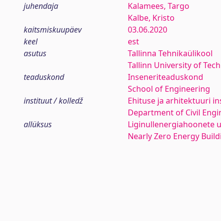
juhendaja
Kalamees, Targo
Kalbe, Kristo
kaitsmiskuupäev
03.06.2020
keel
est
asutus
Tallinna Tehnikaülikool
Tallinn University of Tec
teaduskond
Inseneriteaduskond
School of Engineering
instituut / kolledž
Ehituse ja arhitektuuri in
Department of Civil Engi
allüksus
Liginullenergiahoonete
Nearly Zero Energy Buil