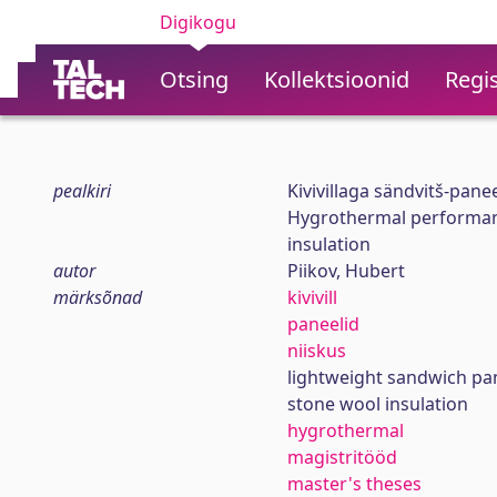
Digikogu
Otsing
Kollektsioonid
Regis
pealkiri
Kivivillaga sändvitš-pane
Hygrothermal performanc
insulation
autor
Piikov, Hubert
märksõnad
kivivill
paneelid
niiskus
lightweight sandwich pa
stone wool insulation
hygrothermal
magistritööd
master's theses