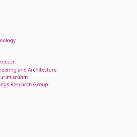
hnology
stituut
neering and Architecture
 uurimisrühm
dings Research Group