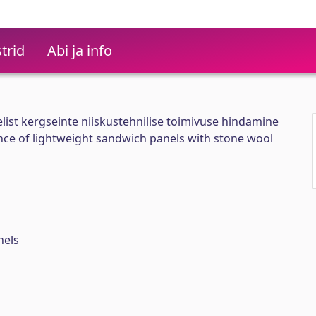
trid
Abi ja info
elist kergseinte niiskustehnilise toimivuse hindamine
e of lightweight sandwich panels with stone wool
nels