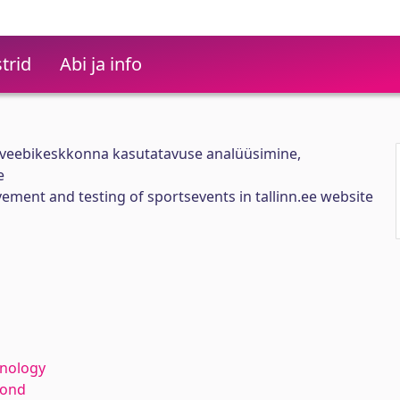
trid
Abi ja info
e veebikeskkonna kasutatavuse analüüsimine,
e
vement and testing of sportsevents in tallinn.ee website
hnology
kond