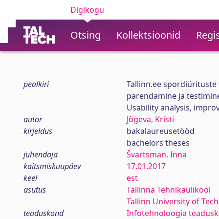
Digikogu
Otsing
Kollektsioonid
Regis
pealkiri
Tallinn.ee spordiüritust
parendamine ja testimin
Usability analysis, impro
autor
Jõgeva, Kristi
kirjeldus
bakalaureusetööd
bachelors theses
juhendaja
Švartsman, Inna
kaitsmiskuupäev
17.01.2017
keel
est
asutus
Tallinna Tehnikaülikool
Tallinn University of Tec
teaduskond
Infotehnoloogia teadus