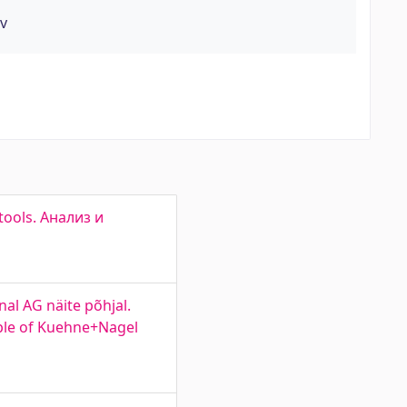
ev
 tools. Анализ и
al AG näite põhjal.
mple of Kuehne+Nagel