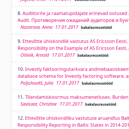
8.
Audiitorite ja raamatupidajate erinevad ootused 
Audit. Противоречия ожиданий аудиторов и бух
Nazarova, Anna
17.01.2017
bakalaureusetööd
9.
Ettevõtte ühiskondlik vastutus AS Ericsson Eesti,
Responsibility on the Example of AS Ericsson Eesti
Oliinik, Arnold
17.01.2017
bakalaureusetööd
10.
Investly faktooringutarkvara andmebaasiskeem
database schema for Investly factoring software, 
Poljuhovitš, Julia
17.01.2017
bakalaureusetööd
11.
Tõendamiskoormus maksumenetluses. Burden o
Savisaar, Christine
17.01.2017
bakalaureusetööd
12.
Ettevõtte ühiskondliku vastutuse aruandlus Balti
Responsibility Reporting in Baltic States in 2014-