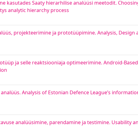
ine kasutades Saaty hierarhilise analüüsi meetodit. Choosi
ys analytic hierarchy process
alüüs, projekteerimine ja prototüüpimine. Analysis, Design
totüüp ja selle reaktsiooniaja optimeerimine. Android-Base
ion
b analüüs. Analysis of Estonian Defence League’s informatio
tavuse analüüsimine, parendamine ja testimine. Usability a