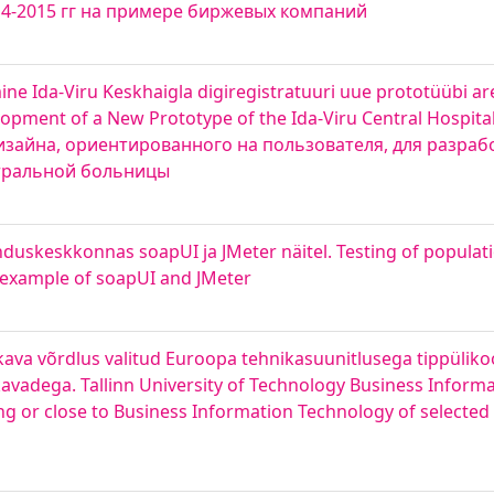
14-2015 гг на примере биржевых компаний
e Ida-Viru Keskhaigla digiregistratuuri uue prototüübi ar
pment of a New Prototype of the Ida-Viru Central Hospital
изайна, ориентированного на пользователя, для разраб
нтральной больницы
nduskeskkonnas soapUI ja JMeter näitel. Testing of populat
 example of soapUI and JMeter
kava võrdlus valitud Euroopa tehnikasuunitlusega tippüliko
kavadega. Tallinn University of Technology Business Inform
 or close to Business Information Technology of selected