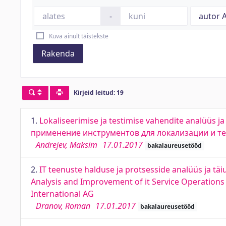
-
Kuva ainult täistekste
Rakenda
Kirjeid leitud: 19
1.
Lokaliseerimise ja testimise vahendite analüüs ja
применение инструментов для локализации и т
Andrejev, Maksim
17.01.2017
bakalaureusetööd
2.
IT teenuste halduse ja protsesside analüüs ja tä
Analysis and Improvement of it Service Operation
International AG
Dranov, Roman
17.01.2017
bakalaureusetööd