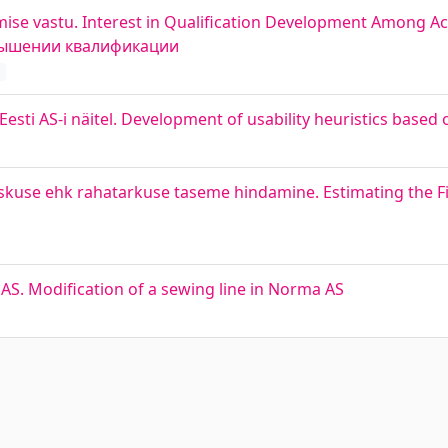
tmise vastu. Interest in Qualification Development Among A
вышении квалификации
d
esti AS-i näitel. Development of usability heuristics based o
aoskuse ehk rahatarkuse taseme hindamine. Estimating the Fi
AS. Modification of a sewing line in Norma AS