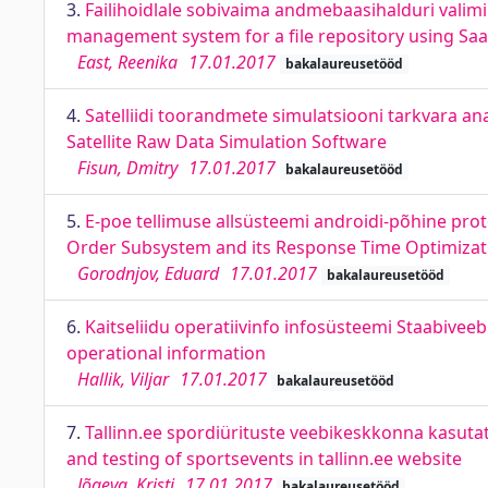
3.
Failihoidlale sobivaima andmebaasihalduri valim
management system for a file repository using Saat
East, Reenika
17.01.2017
bakalaureusetööd
4.
Satelliidi toorandmete simulatsiooni tarkvara an
Satellite Raw Data Simulation Software
Fisun, Dmitry
17.01.2017
bakalaureusetööd
5.
E-poe tellimuse allsüsteemi androidi-põhine pro
Order Subsystem and its Response Time Optimizat
Gorodnjov, Eduard
17.01.2017
bakalaureusetööd
6.
Kaitseliidu operatiivinfo infosüsteemi Staabivee
operational information
Hallik, Viljar
17.01.2017
bakalaureusetööd
7.
Tallinn.ee spordiürituste veebikeskkonna kasuta
and testing of sportsevents in tallinn.ee website
Jõgeva, Kristi
17.01.2017
bakalaureusetööd