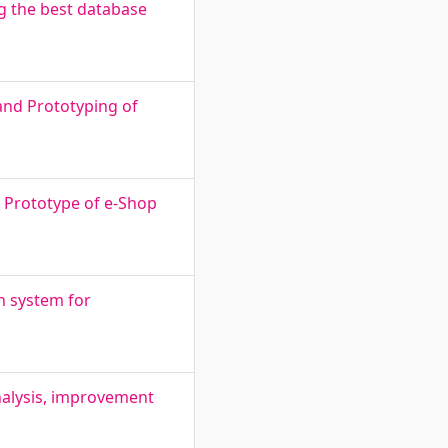
ng the best database
 and Prototyping of
d Prototype of e-Shop
n system for
nalysis, improvement