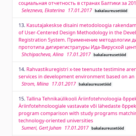
социальная отчетность в странах Балтики за 20
Selezneva, Ekaterina
17.01.2017
bakalaureusetööd
13.
Kasutajakeskse disaini metodoloogia rakendamin
of User-Centered Design Methodology in the Develo
Registration System. Применение методологии д
прототипа дигирегистратуры Ида-Вируской це
Shchipacheva, Alina
17.01.2017
bakalaureusetööd
14.
Rahvastikuregistri x-tee teenuste testimine are
services in development environment based on an
Strom, Miina
17.01.2017
bakalaureusetööd
15.
Tallina Tehnikaülikooli Äriinfotehnoloogia õppe
Äriinfotehnoloogiale vastavate või lähedaste õppe
program comparison with study programs matching
technology-oriented universities
Sumeri, Gert Juhan
17.01.2017
bakalaureusetööd