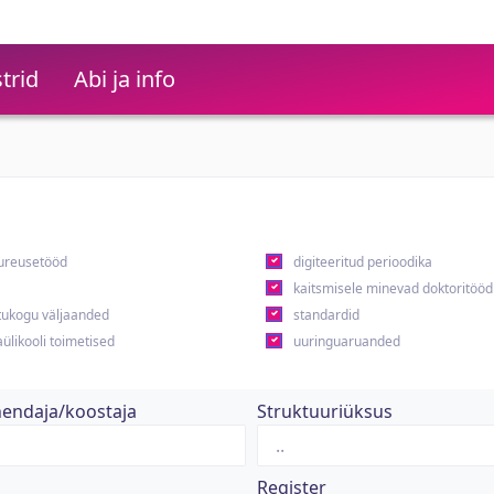
trid
Abi ja info
ureusetööd
digiteeritud perioodika
kaitsmisele minevad doktoritööd
ukogu väljaanded
standardid
ülikooli toimetised
uuringuaruanded
hendaja/koostaja
Struktuuriüksus
Register