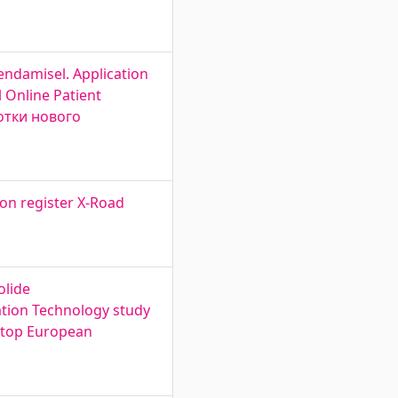
endamisel. Application
 Online Patient
отки нового
ion register X-Road
olide
ation Technology study
 top European