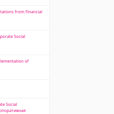
tations from Financial
rporate Social
lementation of
ate Social
 Корпоративная