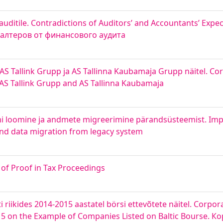
auditile. Contradictions of Auditors’ and Accountants’ Expec
галтеров от финансового аудита
 AS Tallink Grupp ja AS Tallinna Kaubamaja Grupp näitel. Co
, AS Tallink Grupp and AS Tallinna Kaubamaja
i loomine ja andmete migreerimine pärandsüsteemist. Imp
and data migration from legacy system
f Proof in Tax Proceedings
 riikides 2014-2015 aastatel börsi ettevõtete näitel. Corpor
2015 on the Example of Companies Listed on Baltic Bourse.