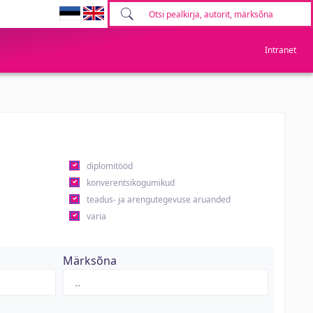
Intranet
diplomitööd
konverentsikogumikud
teadus- ja arengutegevuse aruanded
varia
Märksõna