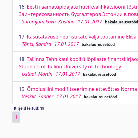
16.
Eesti raamatupidajate huvi kvalifikatsiooni tõs
Заинтересованность бухгалтеров Эстонии в по
Sõromjatnikova, Kristina
17.01.2017
bakalaureusetöö
17.
Kasutatavuse heuristikate välja töötamine Elisa E
Tõnts, Sandra
17.01.2017
bakalaureusetööd
18.
Tallinna Tehnikaülikooli üliõpilaste finantskirj
Students of Tallinn University of Technology
Ustaal, Martin
17.01.2017
bakalaureusetööd
19.
Õmblusliini modifitseerimine ettevõttes Norma 
Veskilt, Sander
17.01.2017
bakalaureusetööd
Kirjeid leitud: 19
1