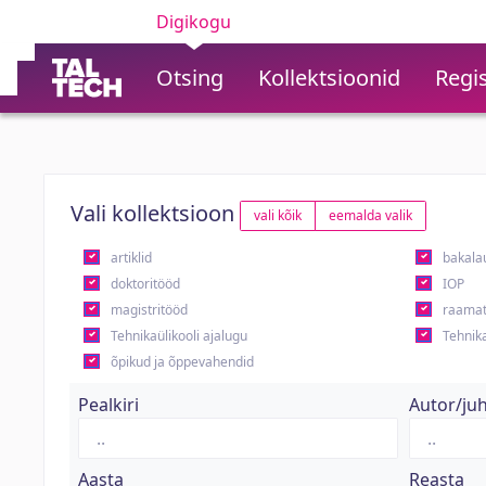
Digikogu
Otsing
Kollektsioonid
Regis
Vali kollektsioon
vali kõik
eemalda valik
artiklid
bakala
doktoritööd
IOP
magistritööd
raamat
Tehnikaülikooli ajalugu
Tehnika
õpikud ja õppevahendid
Pealkiri
Autor/ju
Aasta
Reasta