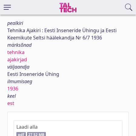
pealkiri
Tehnika Ajakiri : Eesti Inseneride Ühingu ja Eesti
Keemikute Seltsi häälekandja Nr 6/7 1936
märksõnad
tehnika
ajakirjad
väljaandja
Eesti Inseneride Ühing
ilmumisaeg
1936
keel
est
Laadi alla
pdf
27,52 MB