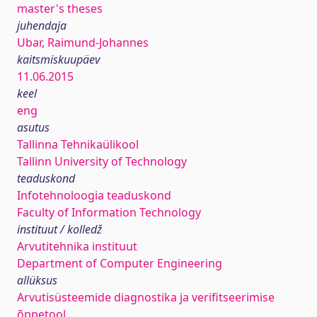
master's theses
juhendaja
Ubar, Raimund-Johannes
kaitsmiskuupäev
11.06.2015
keel
eng
asutus
Tallinna Tehnikaülikool
Tallinn University of Technology
teaduskond
Infotehnoloogia teaduskond
Faculty of Information Technology
instituut / kolledž
Arvutitehnika instituut
Department of Computer Engineering
allüksus
Arvutisüsteemide diagnostika ja verifitseerimise
õppetool