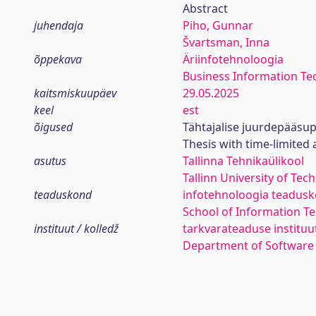
Abstract
juhendaja
Piho, Gunnar
Švartsman, Inna
õppekava
Äriinfotehnoloogia
Business Information Te
kaitsmiskuupäev
29.05.2025
keel
est
õigused
Tähtajalise juurdepääsup
Thesis with time-limited 
asutus
Tallinna Tehnikaülikool
Tallinn University of Tec
teaduskond
infotehnoloogia teadus
School of Information T
instituut / kolledž
tarkvarateaduse instituu
Department of Software