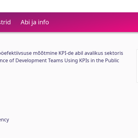
trid
Abi ja info
fektiivsuse mõõtmine KPI-de abil avalikus sektoris
ce of Development Teams Using KPIs in the Public
ency