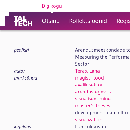
Digikogu
Otsing
Kollektsioonid
Regis
pealkiri
Arendusmeeskondade tööe
Measuring the Performan
Sector
autor
Teras, Lana
märksõnad
magistritööd
avalik sektor
arendustegevus
visualiseerimine
master's theses
development team effici
visualization
kirjeldus
Lühikokkuvõte