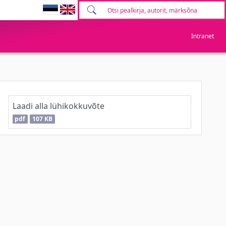
Intranet
Laadi alla lühikokkuvõte
pdf
107 KB