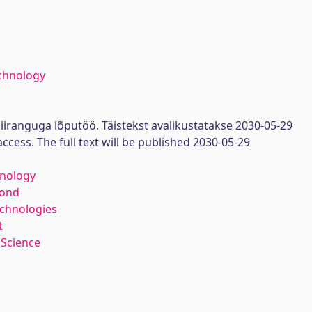
chnology
iiranguga lõputöö. Täistekst avalikustatakse 2030-05-29
access. The full text will be published 2030-05-29
hnology
kond
echnologies
t
 Science