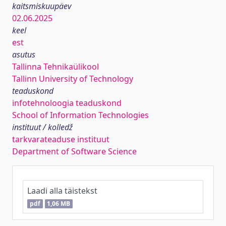
kaitsmiskuupäev
02.06.2025
keel
est
asutus
Tallinna Tehnikaülikool
Tallinn University of Technology
teaduskond
infotehnoloogia teaduskond
School of Information Technologies
instituut / kolledž
tarkvarateaduse instituut
Department of Software Science
Laadi alla täistekst
pdf
1,06 MB