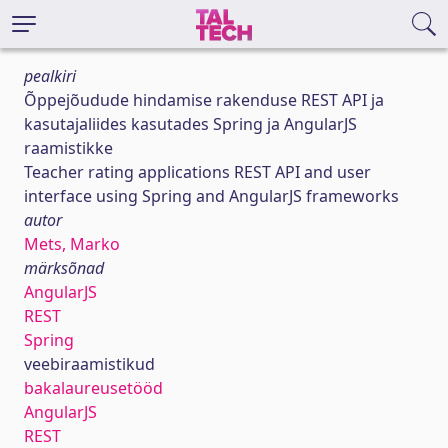
pealkiri
Õppejõudude hindamise rakenduse REST API ja
kasutajaliides kasutades Spring ja AngularJS
raamistikke
Teacher rating applications REST API and user
interface using Spring and AngularJS frameworks
autor
Mets, Marko
märksõnad
AngularJS
REST
Spring
veebiraamistikud
bakalaureusetööd
AngularJS
REST