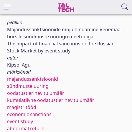
pealkiri
Majandussanktsioonide mõju hindamine Venemaa
börsile sündmuste uuringu meetodiga
The impact of financial sanctions on the Russian
Stock Market by event study
autor
Kipso, Agu
märksõnad
majandussanktsioonid
sündmuste uuring
oodatust erinev tulumäär
kumulatiivne oodatust erinev tulumäär
magistritööd
economic sanctions
event study
abnormal return