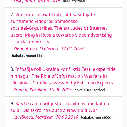
Kiski, Anna
08.06.2015
magistritööd
7.
Venemaal elavate internetikasutajate
suhtumine videoreklaamidesse
sotsiaalvõrgustikes. The attitudes of Internet
users living in Russia towards video advertising
in social networks
Kleopatrova, Ekaterina
12.01.2022
bakalaureusetööd
8.
Infosõja roll Ukraina konfliktis Eesti ekspertide
hinnagul. The Role of Information Warfare in
Ukrainian Conflict assessed by Estonian Experts
Kreinin, Karolina
10.06.2015
bakalaureusetööd
9.
Kas Ukraina põhjustas maailmas uue külma
sõja? Did Ukraine Cause a New Cold War?
Kurlõkova, Martšela
10.06.2015
bakalaureusetööd