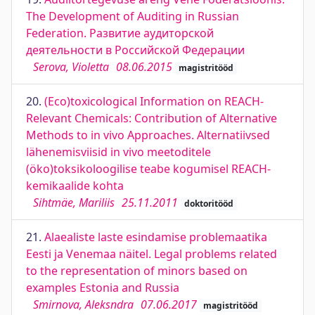
The Development of Auditing in Russian
Federation. Развитие аудиторской
деятельности в Российской Федерации
Serova, Violetta
08.06.2015
magistritööd
20.
(Eco)toxicological Information on REACH-
Relevant Chemicals: Contribution of Alternative
Methods to in vivo Approaches. Alternatiivsed
lähenemisviisid in vivo meetoditele
(öko)toksikoloogilise teabe kogumisel REACH-
kemikaalide kohta
Sihtmäe, Mariliis
25.11.2011
doktoritööd
21.
Alaealiste laste esindamise problemaatika
Eesti ja Venemaa näitel. Legal problems related
to the representation of minors based on
examples Estonia and Russia
Smirnova, Aleksndra
07.06.2017
magistritööd