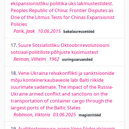
ekspansionistliku poliitika üks lakmustestidest.
Peoples Republic of China: Frontier Disputes as
One of the Litmus Tests for Chinas Expansionist
Policies
Parik, Jaak
10.06.2015
bakalaureusetööd
17.
Suure Sotsialistliku Oktoobrirevolutsiooni
sotsiaal-poliitiliste põhjuste küsimustest
Reiman, Vilhelm
1962
uuringuaruanded
18.
Vene-Ukraina relvakonflikti ja sanktsioonide
mõju konteinerkaubaveole läbi Balti riikide
suurimate sadamate. The impact of the Russia-
Ukraine armed conflict and sanctions on the
transportation of container cargo through the
largest ports of the Baltic States
Robinson, Viktoria
03.06.2025
magistritööd
19.
Audiitortegevuse areng Vene Föderatsioonis.