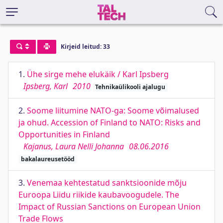
Kirjeid leitud: 33
1.
Ühe sirge mehe elukäik / Karl Ipsberg
Ipsberg, Karl
2010
Tehnikaülikooli ajalugu
2.
Soome liitumine NATO-ga: Soome võimalused
ja ohud. Accession of Finland to NATO: Risks and
Opportunities in Finland
Kajanus, Laura Nelli Johanna
08.06.2016
bakalaureusetööd
3.
Venemaa kehtestatud sanktsioonide mõju
Euroopa Liidu riikide kaubavoogudele. The
Impact of Russian Sanctions on European Union
Trade Flows