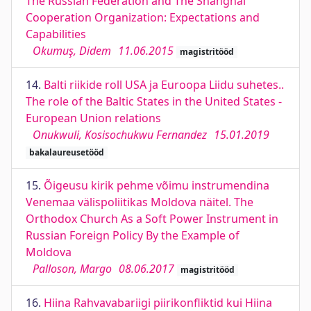
The Russian Federation and The Shanghai
Cooperation Organization: Expectations and
Capabilities
Okumuş, Didem
11.06.2015
magistritööd
14.
Balti riikide roll USA ja Euroopa Liidu suhetes..
The role of the Baltic States in the United States -
European Union relations
Onukwuli, Kosisochukwu Fernandez
15.01.2019
bakalaureusetööd
15.
Õigeusu kirik pehme võimu instrumendina
Venemaa välispoliitikas Moldova näitel. The
Orthodox Church As a Soft Power Instrument in
Russian Foreign Policy By the Example of
Moldova
Palloson, Margo
08.06.2017
magistritööd
16.
Hiina Rahvavabariigi piirikonfliktid kui Hiina