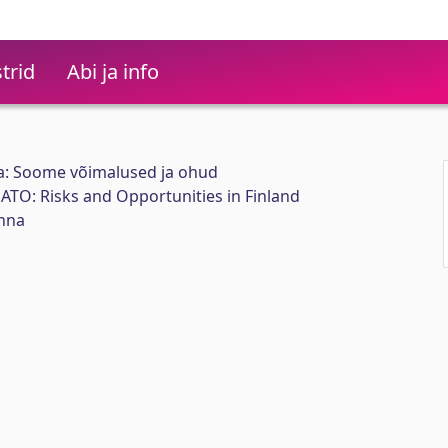
trid
Abi ja info
a: Soome võimalused ja ohud
NATO: Risks and Opportunities in Finland
anna