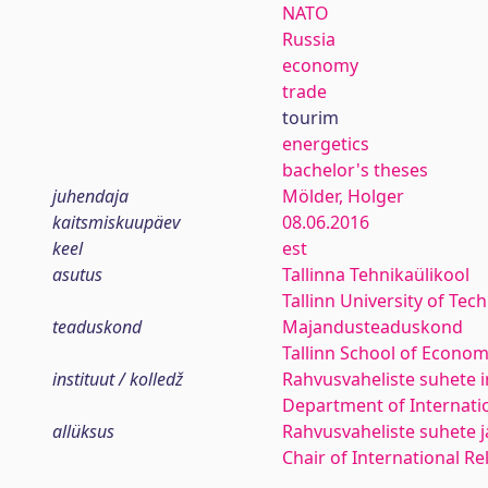
NATO
Russia
economy
trade
tourim
energetics
bachelor's theses
juhendaja
Mölder, Holger
kaitsmiskuupäev
08.06.2016
keel
est
asutus
Tallinna Tehnikaülikool
Tallinn University of Tec
teaduskond
Majandusteaduskond
Tallinn School of Econom
instituut / kolledž
Rahvusvaheliste suhete i
Department of Internatio
allüksus
Rahvusvaheliste suhete j
Chair of International Re