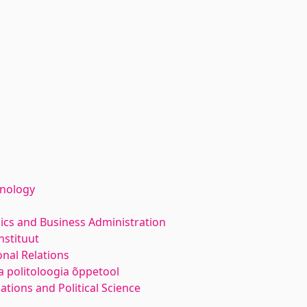
hnology
ics and Business Administration
nstituut
nal Relations
a politoloogia õppetool
lations and Political Science