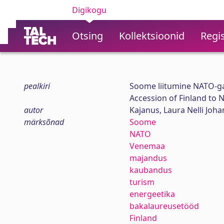
Digikogu
Otsing
Kollektsioonid
Regis
pealkiri
Soome liitumine NATO-g
Accession of Finland to 
autor
Kajanus, Laura Nelli Joh
märksõnad
Soome
NATO
Venemaa
majandus
kaubandus
turism
energeetika
bakalaureusetööd
Finland