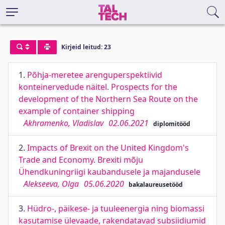
Kirjeid leitud: 23
1.
Põhja-meretee arenguperspektiivid
konteinervedude näitel. Prospects for the
development of the Northern Sea Route on the
example of container shipping
Akhramenko, Vladislav
02.06.2021
diplomitööd
2.
Impacts of Brexit on the United Kingdom's
Trade and Economy. Brexiti mõju
Ühendkuningriigi kaubandusele ja majandusele
Alekseeva, Olga
05.06.2020
bakalaureusetööd
3.
Hüdro-, päikese- ja tuuleenergia ning biomassi
kasutamise ülevaade, rakendatavad subsiidiumid