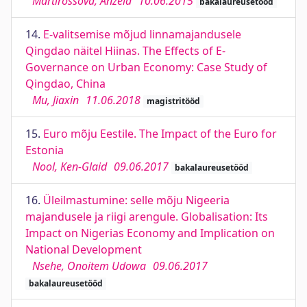
Martirossova, Anžela
10.06.2015
bakalaureusetööd
14.
E-valitsemise mõjud linnamajandusele
Qingdao näitel Hiinas. The Effects of E-
Governance on Urban Economy: Case Study of
Qingdao, China
Mu, Jiaxin
11.06.2018
magistritööd
15.
Euro mõju Eestile. The Impact of the Euro for
Estonia
Nool, Ken-Glaid
09.06.2017
bakalaureusetööd
16.
Üleilmastumine: selle mõju Nigeeria
majandusele ja riigi arengule. Globalisation: Its
Impact on Nigerias Economy and Implication on
National Development
Nsehe, Onoitem Udowa
09.06.2017
bakalaureusetööd