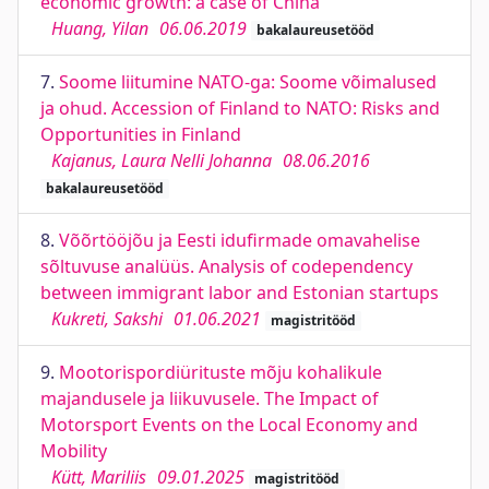
economic growth: a case of China
Huang, Yilan
06.06.2019
bakalaureusetööd
7.
Soome liitumine NATO-ga: Soome võimalused
ja ohud. Accession of Finland to NATO: Risks and
Opportunities in Finland
Kajanus, Laura Nelli Johanna
08.06.2016
bakalaureusetööd
8.
Võõrtööjõu ja Eesti idufirmade omavahelise
sõltuvuse analüüs. Analysis of codependency
between immigrant labor and Estonian startups
Kukreti, Sakshi
01.06.2021
magistritööd
9.
Mootorispordiürituste mõju kohalikule
majandusele ja liikuvusele. The Impact of
Motorsport Events on the Local Economy and
Mobility
Kütt, Mariliis
09.01.2025
magistritööd