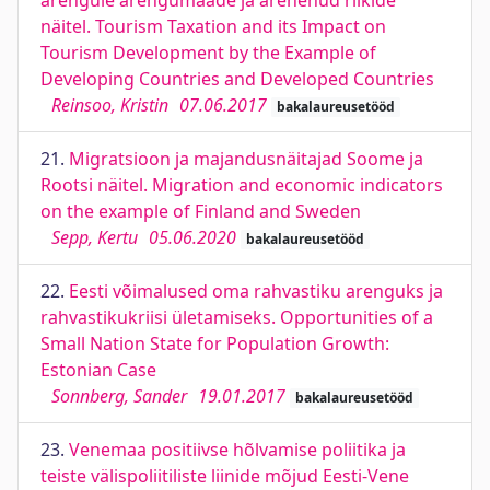
arengule arengumaade ja arenenud riikide
näitel. Tourism Taxation and its Impact on
Tourism Development by the Example of
Developing Countries and Developed Countries
Reinsoo, Kristin
07.06.2017
bakalaureusetööd
21.
Migratsioon ja majandusnäitajad Soome ja
Rootsi näitel. Migration and economic indicators
on the example of Finland and Sweden
Sepp, Kertu
05.06.2020
bakalaureusetööd
22.
Eesti võimalused oma rahvastiku arenguks ja
rahvastikukriisi ületamiseks. Opportunities of a
Small Nation State for Population Growth:
Estonian Case
Sonnberg, Sander
19.01.2017
bakalaureusetööd
23.
Venemaa positiivse hõlvamise poliitika ja
teiste välispoliitiliste liinide mõjud Eesti-Vene