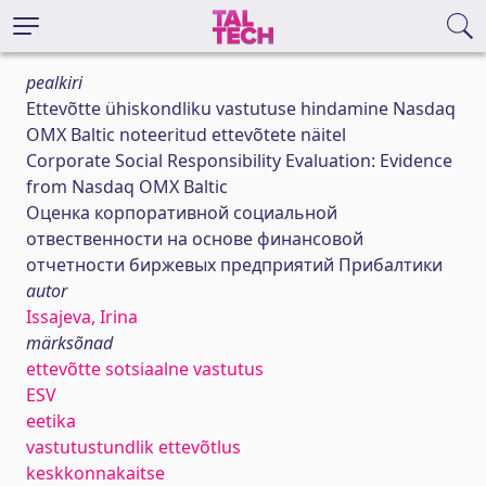
pealkiri
Ettevõtte ühiskondliku vastutuse hindamine Nasdaq
OMX Baltic noteeritud ettevõtete näitel
Corporate Social Responsibility Evaluation: Evidence
from Nasdaq OMX Baltic
Оценка корпоративной социальной
отвественности на основе финансовой
отчетности биржевых предприятий Прибалтики
autor
Issajeva, Irina
märksõnad
ettevõtte sotsiaalne vastutus
ESV
eetika
vastutustundlik ettevõtlus
keskkonnakaitse