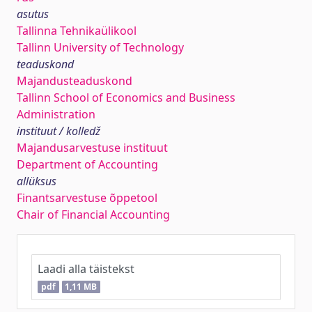
asutus
Tallinna Tehnikaülikool
Tallinn University of Technology
teaduskond
Majandusteaduskond
Tallinn School of Economics and Business
Administration
instituut / kolledž
Majandusarvestuse instituut
Department of Accounting
allüksus
Finantsarvestuse õppetool
Chair of Financial Accounting
Laadi alla täistekst
pdf
1,11 MB