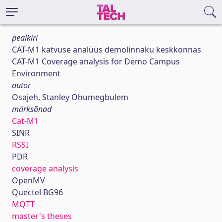
pealkiri
CAT-M1 katvuse analüüs demolinnaku keskkonnas
CAT-M1 Coverage analysis for Demo Campus
Environment
autor
Osajeh, Stanley Ohumegbulem
märksõnad
Cat-M1
SINR
RSSI
PDR
coverage analysis
OpenMV
Quectel BG96
MQTT
master's theses