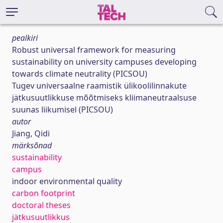
pealkiri
Robust universal framework for measuring
sustainability on university campuses developing
towards climate neutrality (PICSOU)
Tugev universaalne raamistik ülikoolilinnakute
jätkusuutlikkuse mõõtmiseks kliimaneutraalsuse
suunas liikumisel (PICSOU)
autor
Jiang, Qidi
märksõnad
sustainability
campus
indoor environmental quality
carbon footprint
doctoral theses
jätkusuutlikkus