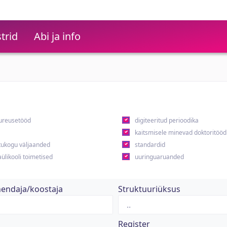
trid
Abi ja info
ureusetööd
digiteeritud perioodika
kaitsmisele minevad doktoritööd
ukogu väljaanded
standardid
ülikooli toimetised
uuringuaruanded
hendaja/koostaja
Struktuuriüksus
Register