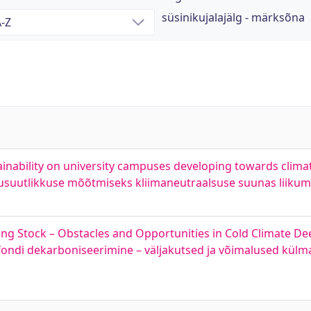
süsinikujalajälg - märksõna
nability on university campuses developing towards climat
tkusuutlikkuse mõõtmiseks kliimaneutraalsuse suunas liikum
ding Stock – Obstacles and Opportunities in Cold Climate De
ndi dekarboniseerimine – väljakutsed ja võimalused külma