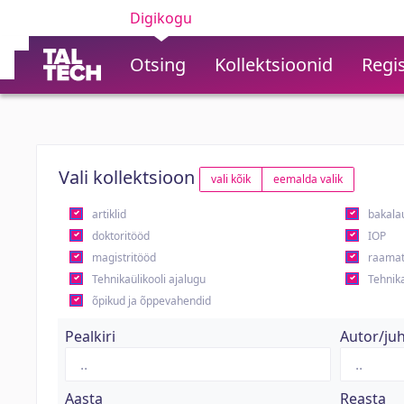
Digikogu
Otsing
Kollektsioonid
Regis
Vali kollektsioon
vali kõik
eemalda valik
artiklid
bakala
doktoritööd
IOP
magistritööd
raamat
Tehnikaülikooli ajalugu
Tehnika
õpikud ja õppevahendid
Pealkiri
Autor/ju
Aasta
Reasta