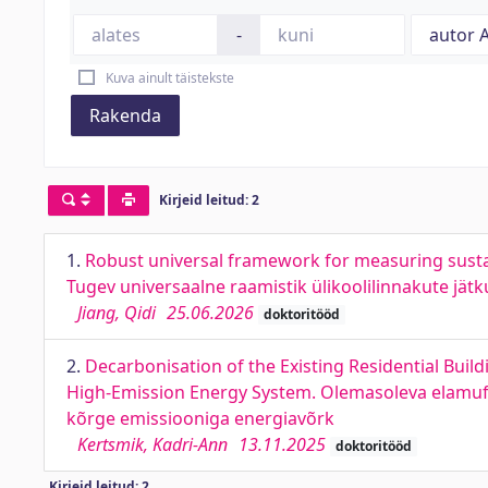
-
Kuva ainult täistekste
Rakenda
Kirjeid leitud: 2
1.
Robust universal framework for measuring sustai
Tugev universaalne raamistik ülikoolilinnakute jä
Jiang, Qidi
25.06.2026
doktoritööd
2.
Decarbonisation of the Existing Residential Buil
High-Emission Energy System. Olemasoleva elamufo
kõrge emissiooniga energiavõrk
Kertsmik, Kadri-Ann
13.11.2025
doktoritööd
Kirjeid leitud: 2