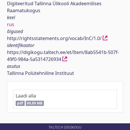
Digiteeritud Tallinna Ülikooli Akadeemilises
Raamatukogus
keel
rus
õigused
http://rightsstatements.org/vocab/InC/1.0/
identifikaator
https://digikogu.taltech.ee/et/Item/8ab5541b-507f-
49f0-984a-5a5314726934
asutus
Tallinna Polütehniline Instituut
Laadi alla
pdf
69,89 MB
TALTECH DIGIKOGU