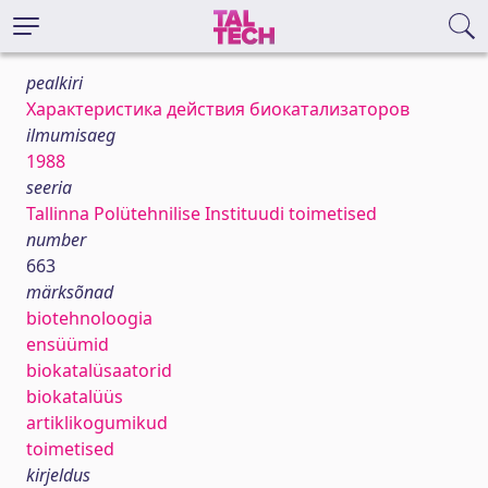
pealkiri
Характеристика действия биокатализаторов
ilmumisaeg
1988
seeria
Tallinna Polütehnilise Instituudi toimetised
number
663
märksõnad
biotehnoloogia
ensüümid
biokatalüsaatorid
biokatalüüs
artiklikogumikud
toimetised
kirjeldus