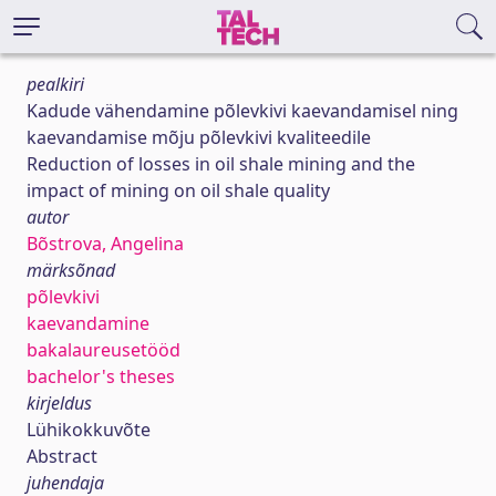
pealkiri
Kadude vähendamine põlevkivi kaevandamisel ning
kaevandamise mõju põlevkivi kvaliteedile
Reduction of losses in oil shale mining and the
impact of mining on oil shale quality
autor
Bõstrova, Angelina
märksõnad
põlevkivi
kaevandamine
bakalaureusetööd
bachelor's theses
kirjeldus
Lühikokkuvõte
Abstract
juhendaja