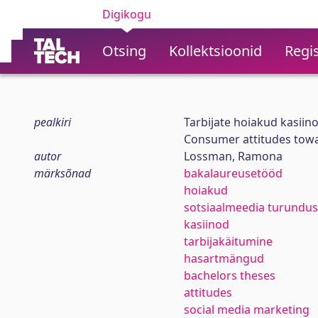
Digikogu
Otsing
Kollektsioonid
Regis
pealkiri
Tarbijate hoiakud kasii
Consumer attitudes towa
autor
Lossman, Ramona
märksõnad
bakalaureusetööd
hoiakud
sotsiaalmeedia turundus
kasiinod
tarbijakäitumine
hasartmängud
bachelors theses
attitudes
social media marketing