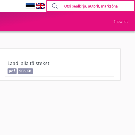
Intranet
Laadi alla täistekst
pdf
906 KB