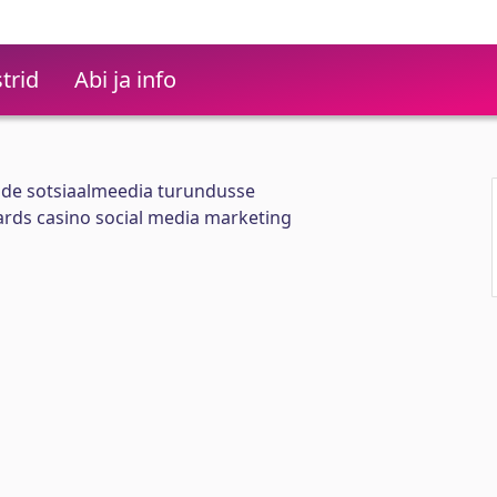
trid
Abi ja info
node sotsiaalmeedia turundusse
rds casino social media marketing