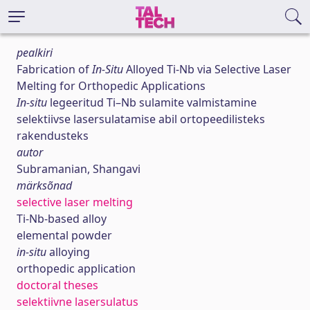
pealkiri
Fabrication of
In-Situ
Alloyed Ti-Nb via Selective Laser
Melting for Orthopedic Applications
In-situ
legeeritud Ti–Nb sulamite valmistamine
selektiivse lasersulatamise abil ortopeedilisteks
rakendusteks
autor
Subramanian, Shangavi
märksõnad
selective laser melting
Ti-Nb-based alloy
elemental powder
in-situ
alloying
orthopedic application
doctoral theses
selektiivne lasersulatus