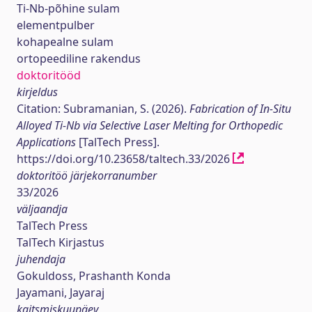
Ti-Nb-põhine sulam
elementpulber
kohapealne sulam
ortopeediline rakendus
doktoritööd
kirjeldus
Citation: Subramanian, S. (2026).
Fabrication of In-Situ
Alloyed Ti-Nb via Selective Laser Melting for Orthopedic
Applications
[TalTech Press].
https://doi.org/10.23658/taltech.33/2026
doktoritöö järjekorranumber
33/2026
väljaandja
TalTech Press
TalTech Kirjastus
juhendaja
Gokuldoss, Prashanth Konda
Jayamani, Jayaraj
kaitsmiskuupäev