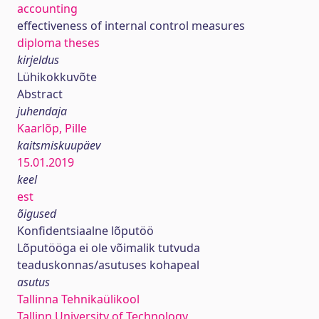
accounting
effectiveness of internal control measures
diploma theses
kirjeldus
Lühikokkuvõte
Abstract
juhendaja
Kaarlõp, Pille
kaitsmiskuupäev
15.01.2019
keel
est
õigused
Konfidentsiaalne lõputöö
Lõputööga ei ole võimalik tutvuda
teaduskonnas/asutuses kohapeal
asutus
Tallinna Tehnikaülikool
Tallinn University of Technology