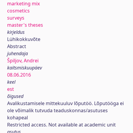
marketing mix
cosmetics
surveys
master's theses
kirjeldus
Lühikokkuvõte
Abstract
juhendaja
Špiljov, Andrei
kaitsmiskuupäev
08.06.2016
keel
est
õigused
Avalikustamisele mittekuuluv lõputöö. Lõputööga ei
ole võimalik tutvuda teaduskonnas/asutuses
kohapeal
Restricted access. Not available at academic unit
asutus