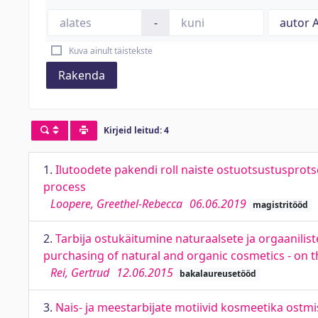
-
Kuva ainult täistekste
Rakenda
Kirjeid leitud: 4
1.
Ilutoodete pakendi roll naiste ostuotsustusprot
process
Loopere, Greethel-Rebecca
06.06.2019
magistritööd
2.
Tarbija ostukäitumine naturaalsete ja orgaanili
purchasing of natural and organic cosmetics - on 
Rei, Gertrud
12.06.2015
bakalaureusetööd
3.
Nais- ja meestarbijate motiivid kosmeetika ost