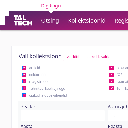
Digikogu
Otsing
Kollektsioonid
Regis
Vali kollektsioon
vali kõik
eemalda valik
artiklid
bakala
doktoritööd
IOP
magistritööd
raamat
Tehnikaülikooli ajalugu
Tehnika
õpikud ja õppevahendid
Pealkiri
Autor/ju
Aasta
Reasta