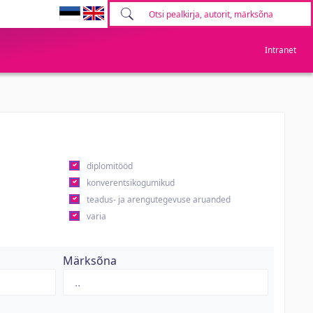
Intranet
diplomitööd
konverentsikogumikud
teadus- ja arengutegevuse aruanded
varia
Märksõna