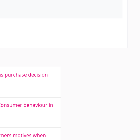
ns purchase decision
. Consumer behaviour in
sumers motives when