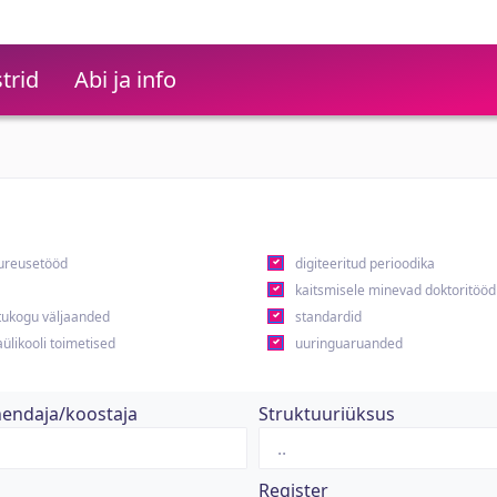
trid
Abi ja info
ureusetööd
digiteeritud perioodika
kaitsmisele minevad doktoritööd
ukogu väljaanded
standardid
ülikooli toimetised
uuringuaruanded
hendaja/koostaja
Struktuuriüksus
Register