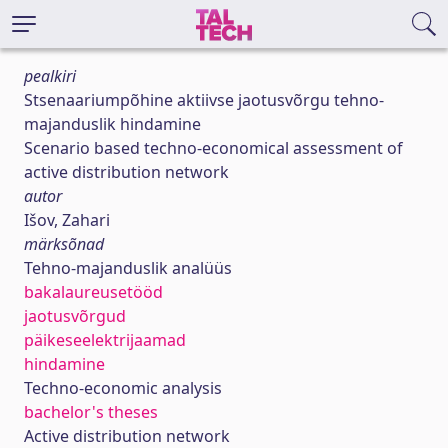
pealkiri
Stsenaariumpõhine aktiivse jaotusvõrgu tehno-
majanduslik hindamine
Scenario based techno-economical assessment of
active distribution network
autor
Išov, Zahari
märksõnad
Tehno-majanduslik analüüs
bakalaureusetööd
jaotusvõrgud
päikeseelektrijaamad
hindamine
Techno-economic analysis
bachelor's theses
Active distribution network