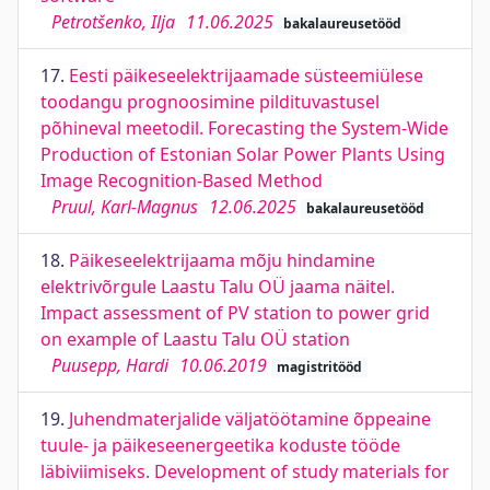
Petrotšenko, Ilja
11.06.2025
bakalaureusetööd
17.
Eesti päikeseelektrijaamade süsteemiülese
toodangu prognoosimine pildituvastusel
põhineval meetodil. Forecasting the System-Wide
Production of Estonian Solar Power Plants Using
Image Recognition-Based Method
Pruul, Karl-Magnus
12.06.2025
bakalaureusetööd
18.
Päikeseelektrijaama mõju hindamine
elektrivõrgule Laastu Talu OÜ jaama näitel.
Impact assessment of PV station to power grid
on example of Laastu Talu OÜ station
Puusepp, Hardi
10.06.2019
magistritööd
19.
Juhendmaterjalide väljatöötamine õppeaine
tuule- ja päikeseenergeetika koduste tööde
läbiviimiseks. Development of study materials for