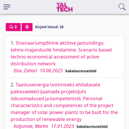
Kirjeid leitud: 26
1.
Stsenaariumpõhine aktiivse jaotusvõrgu
tehno-majanduslik hindamine. Scenario based
techno-economical assessment of active
distribution network
Išov, Zahari
10.06.2025
bakalaureusetööd
2.
Taastuvenergia tootmiseks ehitatavate
päikeseelektrijaamade projektijuhi
isikuomadused ja kompetentsid. Personal
characteristics and competences of the project
manager of solar power plants to be built for the
production of renewable energy
Kaljumäe, Martin
17.01.2023
bakalaureusetööd