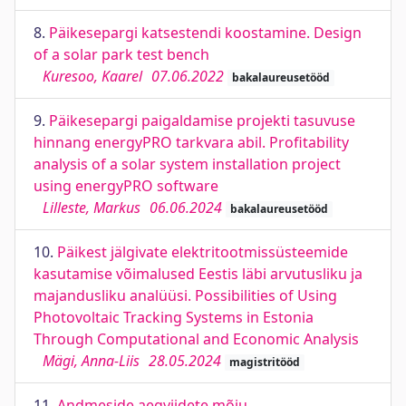
8.
Päikesepargi katsestendi koostamine. Design
of a solar park test bench
Kuresoo, Kaarel
07.06.2022
bakalaureusetööd
9.
Päikesepargi paigaldamise projekti tasuvuse
hinnang energyPRO tarkvara abil. Profitability
analysis of a solar system installation project
using energyPRO software
Lilleste, Markus
06.06.2024
bakalaureusetööd
10.
Päikest jälgivate elektritootmissüsteemide
kasutamise võimalused Eestis läbi arvutusliku ja
majandusliku analüüsi. Possibilities of Using
Photovoltaic Tracking Systems in Estonia
Through Computational and Economic Analysis
Mägi, Anna-Liis
28.05.2024
magistritööd
11.
Andmeside aegviidete mõju