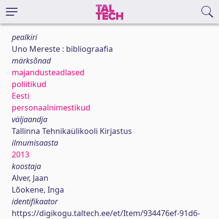
pealkiri
Uno Mereste : bibliograafia
märksõnad
majandusteadlased
poliitikud
Eesti
personaalnimestikud
väljaandja
Tallinna Tehnikaülikooli Kirjastus
ilmumisaasta
2013
koostaja
Alver, Jaan
Lõokene, Inga
identifikaator
https://digikogu.taltech.ee/et/Item/934476ef-91d6-