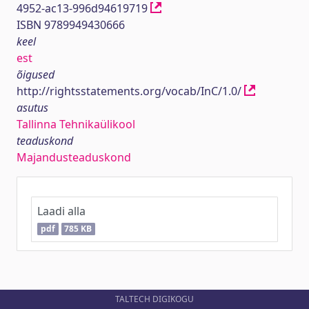
4952-ac13-996d94619719
ISBN 9789949430666
keel
est
õigused
http://rightsstatements.org/vocab/InC/1.0/
asutus
Tallinna Tehnikaülikool
teaduskond
Majandusteaduskond
Laadi alla
pdf
785 KB
TALTECH DIGIKOGU