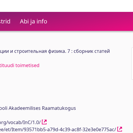
trid
Abi ja info
ии и строительная физика. 7 : сборник статей
stituudi toimetised
ikooli Akadeemilises Raamatukogus
org/vocab/InC/1.0/
h.ee/et/Item/93571bb5-a79d-4c39-ac8f-32e3e0e775ac/