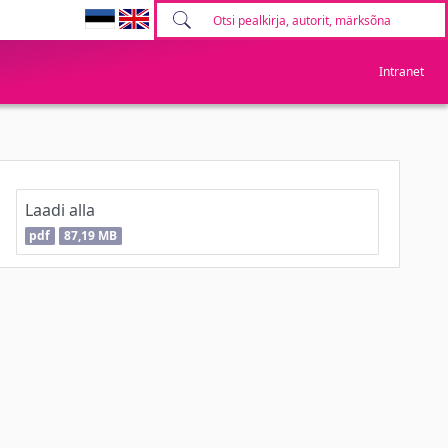
Intranet
Laadi alla
pdf
87,19 MB