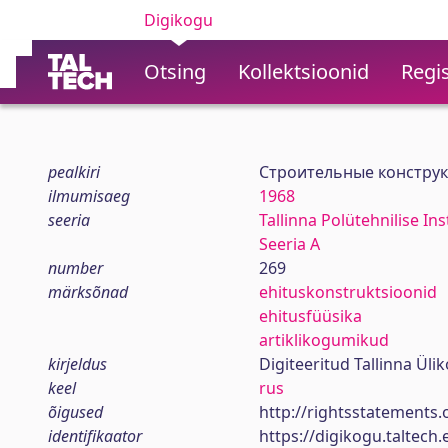
Digikogu
Otsing
Kollektsioonid
Regis
pealkiri
Строительные конструкц
ilmumisaeg
1968
seeria
Tallinna Polütehnilise In
Seeria A
number
269
märksõnad
ehituskonstruktsioonid
ehitusfüüsika
artiklikogumikud
kirjeldus
Digiteeritud Tallinna Ül
keel
rus
õigused
http://rightsstatements.
identifikaator
https://digikogu.taltec