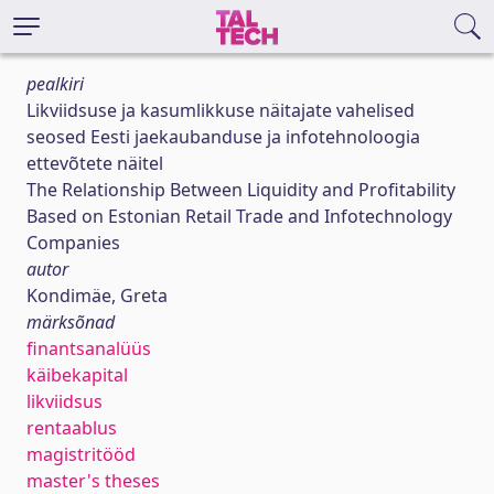
pealkiri
Likviidsuse ja kasumlikkuse näitajate vahelised
seosed Eesti jaekaubanduse ja infotehnoloogia
ettevõtete näitel
The Relationship Between Liquidity and Profitability
Based on Estonian Retail Trade and Infotechnology
Companies
autor
Kondimäe, Greta
märksõnad
finantsanalüüs
käibekapital
likviidsus
rentaablus
magistritööd
master's theses