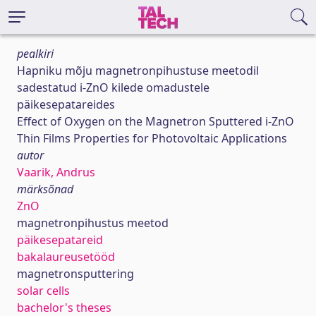
pealkiri
Hapniku mõju magnetronpihustuse meetodil
sadestatud i-ZnO kilede omadustele
päikesepatareides
Effect of Oxygen on the Magnetron Sputtered i-ZnO
Thin Films Properties for Photovoltaic Applications
autor
Vaarik, Andrus
märksõnad
ZnO
magnetronpihustus meetod
päikesepatareid
bakalaureusetööd
magnetronsputtering
solar cells
bachelor's theses