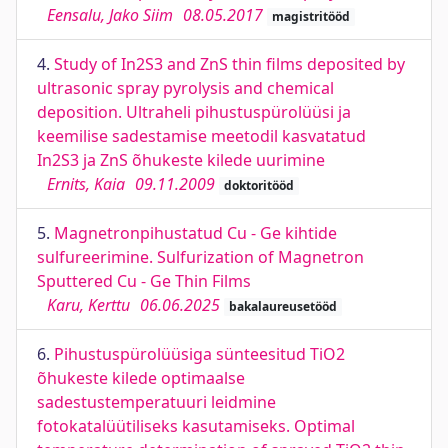
Eensalu, Jako Siim
08.05.2017
magistritööd
4.
Study of In2S3 and ZnS thin films deposited by
ultrasonic spray pyrolysis and chemical
deposition. Ultraheli pihustuspürolüüsi ja
keemilise sadestamise meetodil kasvatatud
In2S3 ja ZnS õhukeste kilede uurimine
Ernits, Kaia
09.11.2009
doktoritööd
5.
Magnetronpihustatud Cu - Ge kihtide
sulfureerimine. Sulfurization of Magnetron
Sputtered Cu - Ge Thin Films
Karu, Kerttu
06.06.2025
bakalaureusetööd
6.
Pihustuspürolüüsiga sünteesitud TiO2
õhukeste kilede optimaalse
sadestustemperatuuri leidmine
fotokatalüütiliseks kasutamiseks. Optimal