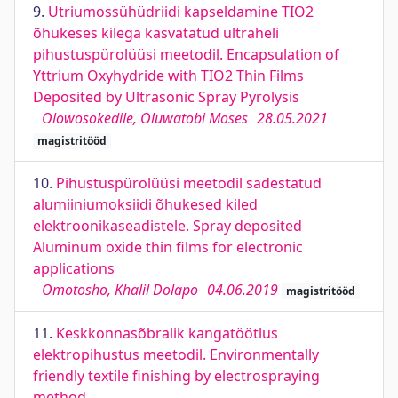
9.
Ütriumossühüdriidi kapseldamine TIO2
õhukeses kilega kasvatatud ultraheli
pihustuspürolüüsi meetodil. Encapsulation of
Yttrium Oxyhydride with TIO2 Thin Films
Deposited by Ultrasonic Spray Pyrolysis
Olowosokedile, Oluwatobi Moses
28.05.2021
magistritööd
10.
Pihustuspürolüüsi meetodil sadestatud
alumiiniumoksiidi õhukesed kiled
elektroonikaseadistele. Spray deposited
Aluminum oxide thin films for electronic
applications
Omotosho, Khalil Dolapo
04.06.2019
magistritööd
11.
Keskkonnasõbralik kangatöötlus
elektropihustus meetodil. Environmentally
friendly textile finishing by electrospraying
method