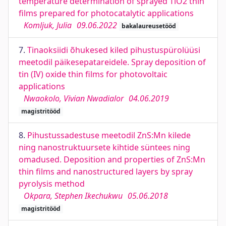
temperature determination of sprayed TiO2 thin
films prepared for photocatalytic applications
Komljuk, Julia
09.06.2022
bakalaureusetööd
7.
Tinaoksiidi õhukesed kiled pihustuspürolüüsi
meetodil päikesepatareidele. Spray deposition of
tin (IV) oxide thin films for photovoltaic
applications
Nwaokolo, Vivian Nwadialor
04.06.2019
magistritööd
8.
Pihustussadestuse meetodil ZnS:Mn kilede
ning nanostruktuursete kihtide süntees ning
omadused. Deposition and properties of ZnS:Mn
thin films and nanostructured layers by spray
pyrolysis method
Okpara, Stephen Ikechukwu
05.06.2018
magistritööd