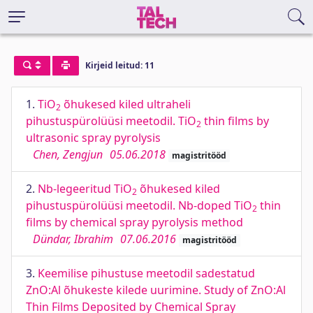
Kirjeid leitud: 11
1.
TiO
õhukesed kiled ultraheli
2
pihustuspürolüüsi meetodil. TiO
thin films by
2
ultrasonic spray pyrolysis
Chen, Zengjun
05.06.2018
magistritööd
2.
Nb-legeeritud TiO
õhukesed kiled
2
pihustuspürolüüsi meetodil. Nb-doped TiO
thin
2
films by chemical spray pyrolysis method
Dündar, Ibrahim
07.06.2016
magistritööd
3.
Keemilise pihustuse meetodil sadestatud
ZnO:Al õhukeste kilede uurimine. Study of ZnO:Al
Thin Films Deposited by Chemical Spray