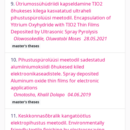
9.
Ütriumossühüdriidi kapseldamine TIO2
õhukeses kilega kasvatatud ultraheli
pihustuspürolüüsi meetodil. Encapsulation of
Yttrium Oxyhydride with TIO2 Thin Films
Deposited by Ultrasonic Spray Pyrolysis
Olowosokedile, Oluwatobi Moses
28.05.2021
master's theses
10.
Pihustuspürolüüsi meetodil sadestatud
alumiiniumoksiidi õhukesed kiled
elektroonikaseadistele. Spray deposited
Aluminum oxide thin films for electronic
applications
Omotosho, Khalil Dolapo
04.06.2019
master's theses
11.
Keskkonnasõbralik kangatöötlus
elektropihustus meetodil. Environmentally
friendly textile finishing by electrospraying