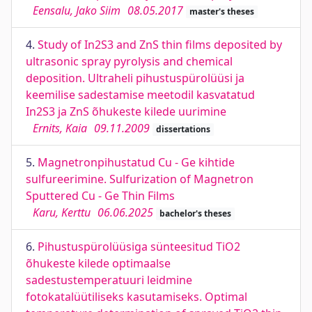
Eensalu, Jako Siim
08.05.2017
master's theses
4.
Study of In2S3 and ZnS thin films deposited by
ultrasonic spray pyrolysis and chemical
deposition. Ultraheli pihustuspürolüüsi ja
keemilise sadestamise meetodil kasvatatud
In2S3 ja ZnS õhukeste kilede uurimine
Ernits, Kaia
09.11.2009
dissertations
5.
Magnetronpihustatud Cu - Ge kihtide
sulfureerimine. Sulfurization of Magnetron
Sputtered Cu - Ge Thin Films
Karu, Kerttu
06.06.2025
bachelor's theses
6.
Pihustuspürolüüsiga sünteesitud TiO2
õhukeste kilede optimaalse
sadestustemperatuuri leidmine
fotokatalüütiliseks kasutamiseks. Optimal