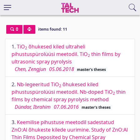
items found: 11
1.
TiO
õhukesed kiled ultraheli
2
pihustuspürolüüsi meetodil. TiO
thin films by
2
ultrasonic spray pyrolysis
Chen, Zengjun
05.06.2018
master's theses
2.
Nb-legeeritud TiO
õhukesed kiled
2
pihustuspürolüüsi meetodil. Nb-doped TiO
thin
2
films by chemical spray pyrolysis method
Dündar, Ibrahim
07.06.2016
master's theses
3.
Keemilise pihustuse meetodil sadestatud
ZnO:Al õhukeste kilede uurimine. Study of ZnO:Al
Thin Films Deposited by Chemical Spray