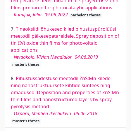
temperature determination of sprayed TiO2 thin
films prepared for photocatalytic applications
Komljuk, Julia
09.06.2022
bachelor's theses
7.
Tinaoksiidi õhukesed kiled pihustuspürolüüsi
meetodil päikesepatareidele. Spray deposition of
tin (IV) oxide thin films for photovoltaic
applications
Nwaokolo, Vivian Nwadialor
04.06.2019
master's theses
8.
Pihustussadestuse meetodil ZnS:Mn kilede
ning nanostruktuursete kihtide süntees ning
omadused. Deposition and properties of ZnS:Mn
thin films and nanostructured layers by spray
pyrolysis method
Okpara, Stephen Ikechukwu
05.06.2018
master's theses